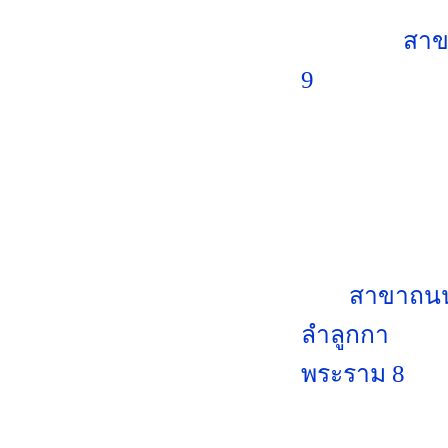
สาข
9
สาขาถนนเ
ลำลูกกา
พระราม 8