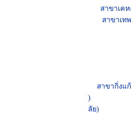
สาขาเคหะ
สาขาเทพา
สาขากิ่งแก
)
ลัย)