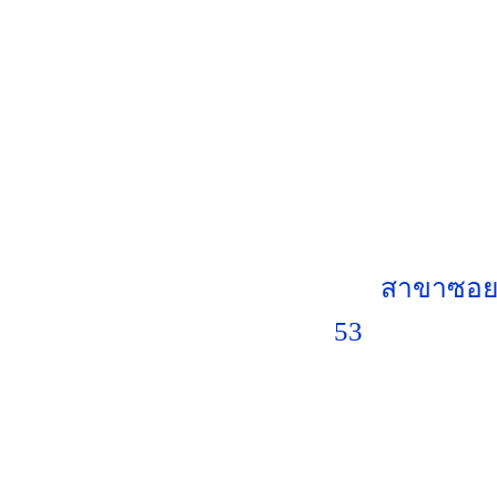
สาขาซอยเฉ
53
สา