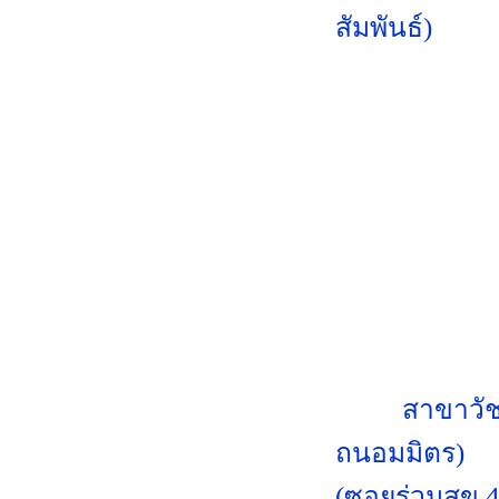
สัมพันธ์)
สาขาวั
ถนอมมิตร)
(ซอยร่วมสุข 4