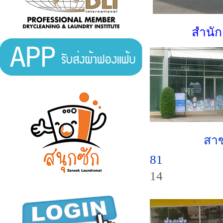
สำนัก
สา
81
สาข
14