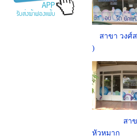
สาขา วงศ์ส
)
สาข
หัวหมาก