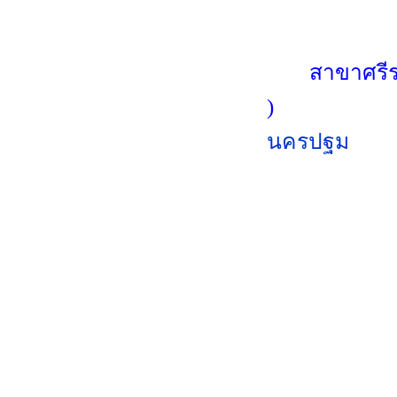
สาขาศรีราช
นครปฐม