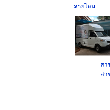
สายไหม
สาข
สาข