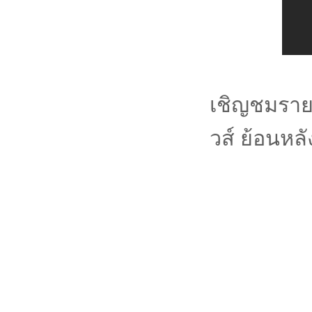
เชิญชมรายก
วส์ ย้อนหลั