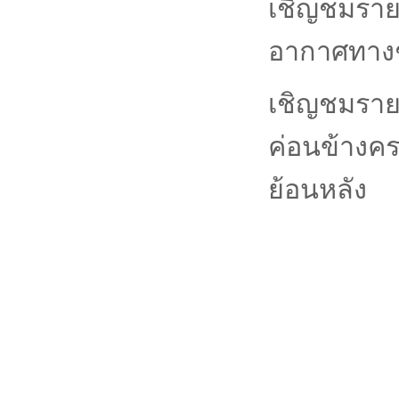
เชิญชมรายก
อากาศทางช
เชิญชมรายก
ค่อนข้างค
ย้อนหลัง