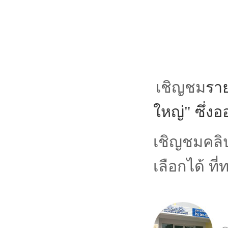
เชิญชม
ราย
ใหญ่" ซึ่
เชิญชมคลิ
เลือกได้ ท