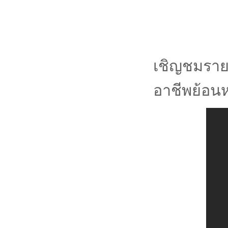
เชิญชมราย
อาชีพย้อนห