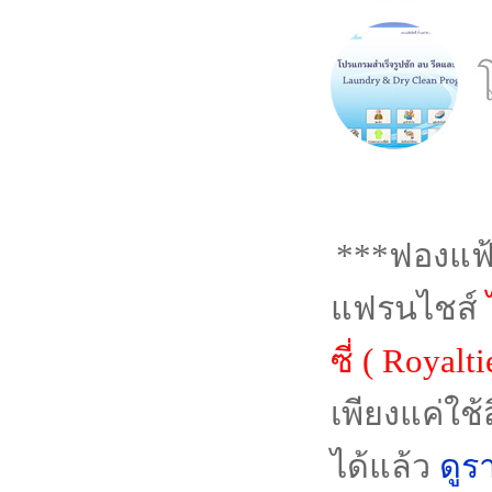
***ฟองแฟ้
แฟรนไชส์
ซี่ ( Roya
เพียงแค่ใช้
ได้แล้ว
ดูร