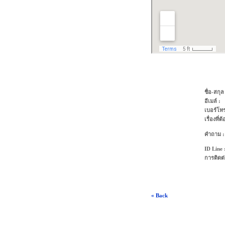
ชื่อ-สกุล
อีเมล์ :
เบอร์โทรศ
เรื่องที
คำถาม :
ID Line 
การติดต่
« Back