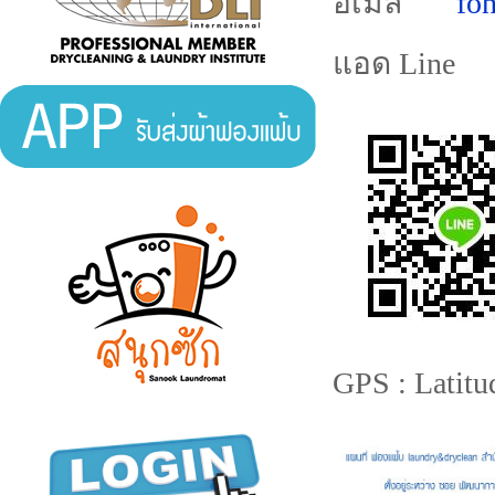
อีเมล์
fo
แอด Line
GPS : Latit